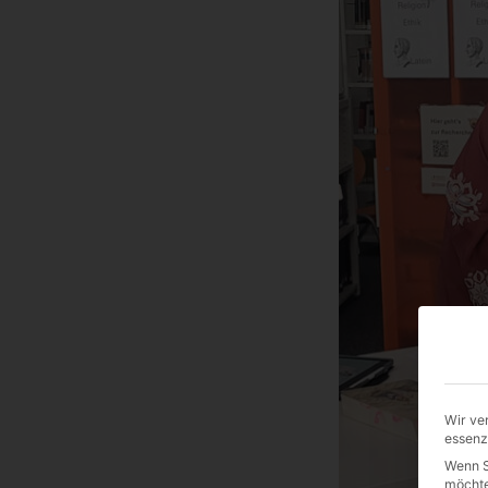
Wir ve
essenz
Wenn S
möchte