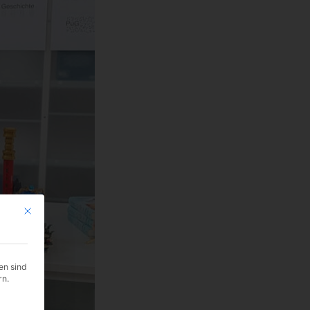
Mit diesem Button wird der Dialog geschlossen. Seine Funktionalität ist i
en sind
rn.