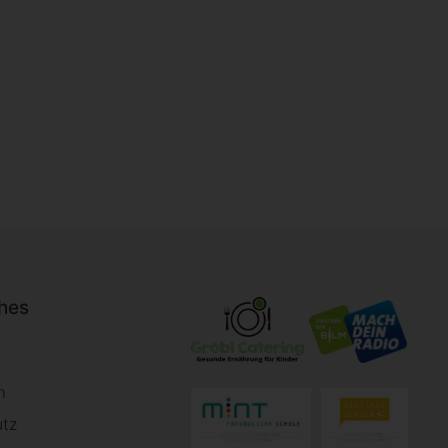
ches
m
utz