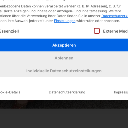
enbezogene Daten können verarbeitet werden (z. B. IP-Adressen), z. B. für
alisierte Anzeigen und Inhalte oder Anzeigen- und Inhaltsmessung.
Weitere
ationen über die Verwendung Ihrer Daten finden Sie in unserer
Datenschutzerk
nnen Ihre Auswahl jederzeit unter
Einstellungen
widerrufen oder anpassen.
olgt eine Liste der Service-Gruppen, für die eine Einw
Essenziell
Externe Med
Akzeptieren
Ablehnen
Individuelle Datenschutzeinstellungen
okie-Details
Datenschutzerklärung
Impress