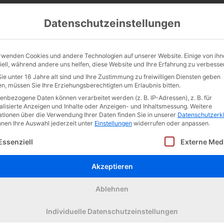
Datenschutzeinstellungen
rwenden Cookies und andere Technologien auf unserer Website. Einige von ihn
iell, während andere uns helfen, diese Website und Ihre Erfahrung zu verbesse
ie unter 16 Jahre alt sind und Ihre Zustimmung zu freiwilligen Diensten geben
n, müssen Sie Ihre Erziehungsberechtigten um Erlaubnis bitten.
enbezogene Daten können verarbeitet werden (z. B. IP-Adressen), z. B. für
alisierte Anzeigen und Inhalte oder Anzeigen- und Inhaltsmessung.
Weitere
ationen über die Verwendung Ihrer Daten finden Sie in unserer
Datenschutzerk
nnen Ihre Auswahl jederzeit unter
Einstellungen
widerrufen oder anpassen.
olgt eine Liste der Service-Gruppen, für die eine Einw
Essenziell
Externe Med
Akzeptieren
Category:
Kurzinfo
17. Dezember 2023
Ablehnen
Individuelle Datenschutzeinstellungen