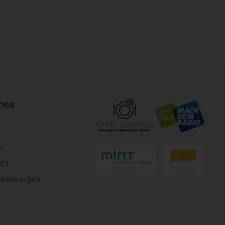
ches
m
utz
nstellungen