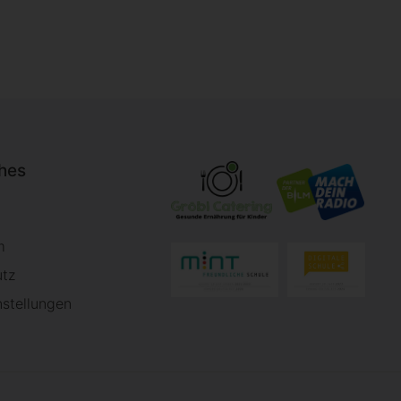
ches
m
utz
nstellungen