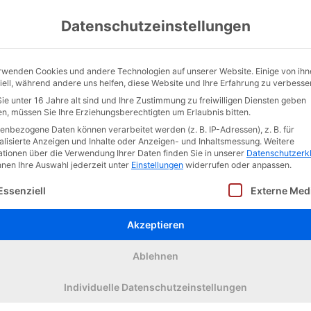
t unterstützt durch
Datenschutzeinstellungen
rwenden Cookies und andere Technologien auf unserer Website. Einige von ihn
iell, während andere uns helfen, diese Website und Ihre Erfahrung zu verbesse
ie unter 16 Jahre alt sind und Ihre Zustimmung zu freiwilligen Diensten geben
boten wie z. B.
n, müssen Sie Ihre Erziehungsberechtigten um Erlaubnis bitten.
Aula, Bastelraum,
enbezogene Daten können verarbeitet werden (z. B. IP-Adressen), z. B. für
alisierte Anzeigen und Inhalte oder Anzeigen- und Inhaltsmessung.
Weitere
ationen über die Verwendung Ihrer Daten finden Sie in unserer
Datenschutzerk
nnen Ihre Auswahl jederzeit unter
Einstellungen
widerrufen oder anpassen.
olgt eine Liste der Service-Gruppen, für die eine Einw
Essenziell
Externe Med
Akzeptieren
Ablehnen
Individuelle Datenschutzeinstellungen