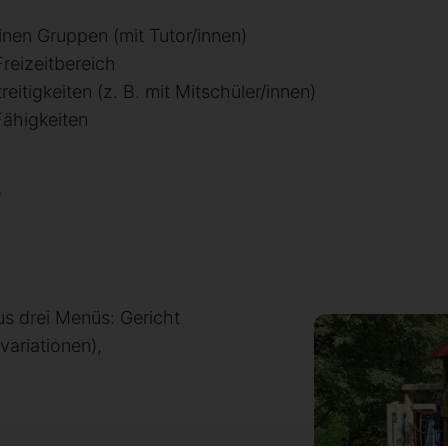
inen Gruppen (mit Tutor/innen)
reizeitbereich
tigkeiten (z. B. mit Mitschüler/innen)
Fähigkeiten
?
s drei Menüs: Gericht
variationen),