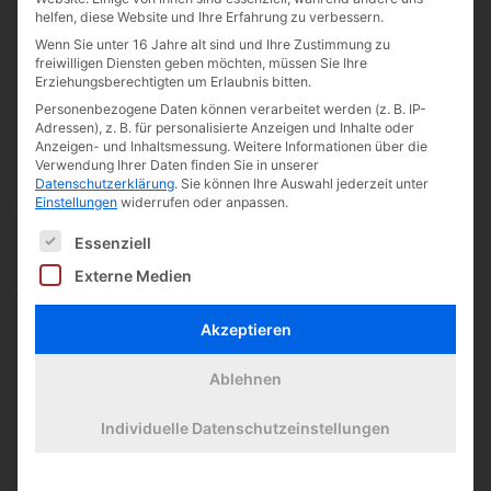
Politik und Gesellschaft
helfen, diese Website und Ihre Erfahrung zu verbessern.
Religion
Wenn Sie unter 16 Jahre alt sind und Ihre Zustimmung zu
freiwilligen Diensten geben möchten, müssen Sie Ihre
Russisch
Erziehungsberechtigten um Erlaubnis bitten.
Spanisch
Personenbezogene Daten können verarbeitet werden (z. B. IP-
Adressen), z. B. für personalisierte Anzeigen und Inhalte oder
Sport
Anzeigen- und Inhaltsmessung.
Weitere Informationen über die
Verwendung Ihrer Daten finden Sie in unserer
Studien- und Berufsorientierung
Datenschutzerklärung
.
Sie können Ihre Auswahl jederzeit unter
Einstellungen
widerrufen oder anpassen.
Wirtschaft und Recht
Es folgt eine Liste der Service-Gruppen, für die 
Essenziell
Oberstufe
Externe Medien
Wahlunterricht & Fördermodule
Akzeptieren
Im Überblick
DELF
Ablehnen
Experimente antworten
Individuelle Datenschutzeinstellungen
Jugend forscht
Loft