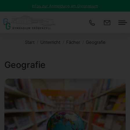
Infos zur Anmeldung am Gymnasium
Start
Unterricht
Fächer
Geografie
Sie befinden sich hier:
Geografie