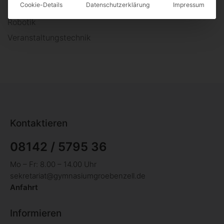
Cookie-Details
Datenschutzerklärung
Impressum
Rechtskunde
Robotik
Veranstaltungstechnik
Kontaktieren
08142 / 5795 36
Mo – Fr: 8.00 – 14.00 Uhr
sekretariat@gymnasiumgroebenzell.de
Anfahrt
Informieren