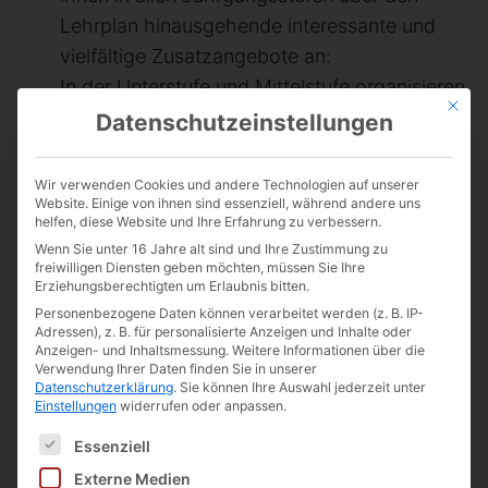
Lehrplan hinausgehende interessante und
vielfältige Zusatzangebote an:
In der Unterstufe und Mittelstufe organisieren
Mit die
wir unter anderem einen Spielenachmittag
Datenschutzeinstellungen
Englisch, Aufführungen des White Horse
Theaters und des Phoenix Theaters sowie
Wir verwenden Cookies und andere Technologien auf unserer
Website. Einige von ihnen sind essenziell, während andere uns
den Wettbewerb Big Challenge.
helfen, diese Website und Ihre Erfahrung zu verbessern.
In der Oberstufe bieten wir unseren
Wenn Sie unter 16 Jahre alt sind und Ihre Zustimmung zu
Schülerinnen und Schülern beispielsweise
freiwilligen Diensten geben möchten, müssen Sie Ihre
Erziehungsberechtigten um Erlaubnis bitten.
Vorträge von Prof. Dr. Hünemörder zu
Personenbezogene Daten können verarbeitet werden (z. B. IP-
Themen wie gun control in the US,
Adressen), z. B. für personalisierte Anzeigen und Inhalte oder
Anzeigen- und Inhaltsmessung.
Weitere Informationen über die
immigration, politics.
Verwendung Ihrer Daten finden Sie in unserer
Datenschutzerklärung
.
Sie können Ihre Auswahl jederzeit unter
In regelmäßigen Abständen wird der
Einstellungen
widerrufen oder anpassen.
Englischunterricht durch den Einsatz
Es folgt eine Liste der Service-Gruppen, für die 
Essenziell
muttersprachlicher
Externe Medien
Fremdsprachenassistenten bereichert.