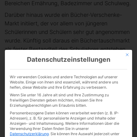
Bereichen Ernährung, Badezimmer und Schulweg.
Darüber hinaus wurde ein Bücher-Verschenke-
Markt initiiert, der vor allem von jüngeren
Schülerinnen und Schülern sehr gut angenommen
wurde. Künftig soll daraus ein Büchertauschmarkt
als fester Bestandteil des Schuljahres entstehen.
Mit die
Außerdem konnten eigene Weihnachtskarten
Datenschutzeinstellungen
sowie Hauttattoos mit Tier- und Pflanzenmotiven
kreativ gestaltet und selbst gemalt werden.
Wir verwenden Cookies und andere Technologien auf unserer
Website. Einige von ihnen sind essenziell, während andere uns
Die „Goldene Walnuss“ für den nachhaltigsten
helfen, diese Website und Ihre Erfahrung zu verbessern.
Stand auf dem Adventsmarkt erhielt dieses Jahr
Wenn Sie unter 16 Jahre alt sind und Ihre Zustimmung zu
freiwilligen Diensten geben möchten, müssen Sie Ihre
die Klasse 7d. Sie überzeugte insbesondere durch
Erziehungsberechtigten um Erlaubnis bitten.
die Verwendung fairer und biologischer Zutaten
Personenbezogene Daten können verarbeitet werden (z. B. IP-
Adressen), z. B. für personalisierte Anzeigen und Inhalte oder
bei ihren Schokofrüchten und gebrannten
Anzeigen- und Inhaltsmessung.
Weitere Informationen über die
Mandeln. Die Leckereien wurden zudem nahezu
Verwendung Ihrer Daten finden Sie in unserer
Datenschutzerklärung
.
Sie können Ihre Auswahl jederzeit unter