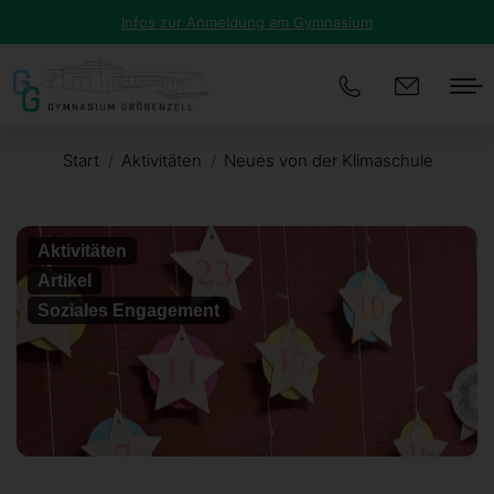
Infos zur Anmeldung am Gymnasium
Start
Aktivitäten
Neues von der Klimaschule
Sie befinden sich hier:
Aktivitäten
Artikel
Soziales Engagement