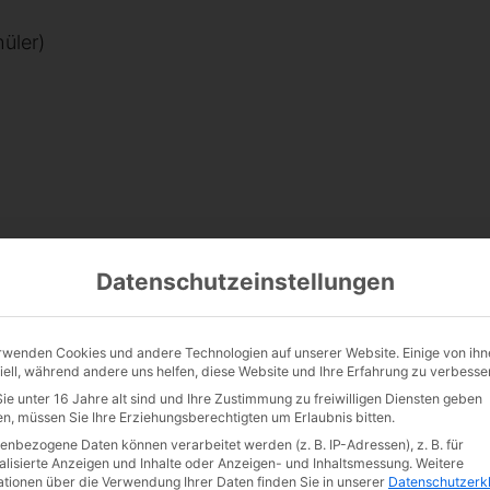
üler)
n erheblichem Maße die aus Lehrer/-innen und Schüler
Datenschutzeinstellungen
Aufgaben: Sie verfolgen die Debatten aufmerksam, bew
inzelnen fair und differenziert.
rwenden Cookies und andere Technologien auf unserer Website. Einige von ihn
der Leitung der Schulkoordinatorinnen Gudula Schäfe
iell, während andere uns helfen, diese Website und Ihre Erfahrung zu verbesse
ie unter 16 Jahre alt sind und Ihre Zustimmung zu freiwilligen Diensten geben
eger/-innen und zwei Drittplatzierten im Landesfinale
n, müssen Sie Ihre Erziehungsberechtigten um Erlaubnis bitten.
ttfindenden Bundesfinale überzeugte Benjamin Reiser di
enbezogene Daten können verarbeitet werden (z. B. IP-Adressen), z. B. für
stand. Debattiert wurde die Frage „Soll in Deutschla
alisierte Anzeigen und Inhalte oder Anzeigen- und Inhaltsmessung.
Weitere
ationen über die Verwendung Ihrer Daten finden Sie in unserer
Datenschutzerk