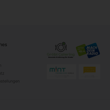
ches
m
utz
nstellungen